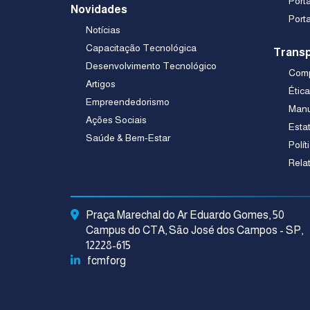
Port
Novidades
Port
Notícias
Capacitação Tecnológica
Transp
Desenvolvimento Tecnológico
Comp
Artigos
Étic
Empreendedorismo
Manu
Ações Sociais
Esta
Saúde & Bem-Estar
Polít
Rela
Praça Marechal do Ar Eduardo Gomes, 50
Campus do CTA, São José dos Campos - SP,
12228-615
fcmforg