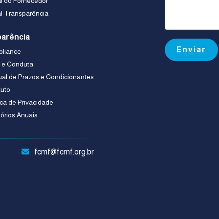
al do Fornecedor
al Transparência
arência
liance
a e Conduta
al de Prazos e Condicionantes
tuto
ica de Privacidade
tórios Anuais
fcmf@fcmf.org.br