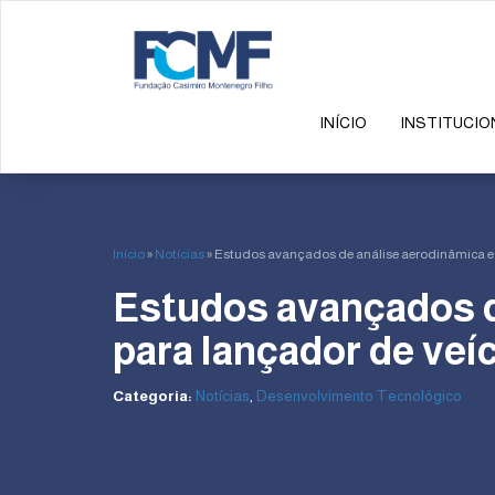
INÍCIO
INSTITUCIO
Início
»
Notícias
»
Estudos avançados de análise aerodinâmica e 
Estudos avançados d
para lançador de veí
Categoria:
Notícias
,
Desenvolvimento Tecnológico