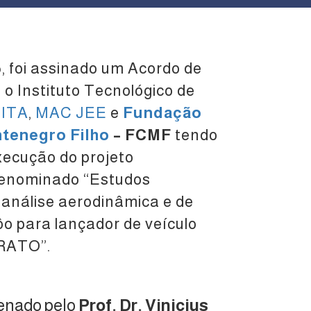
, foi assinado um Acordo de
 o Instituto Tecnológico de
–
ITA
,
MAC JEE
e
Fundação
tenegro Filho
– FCMF
tendo
xecução do projeto
 denominado “Estudos
análise aerodinâmica e de
ôo para lançador de veículo
 RATO”.
denado pelo
Prof. Dr. Vinicius