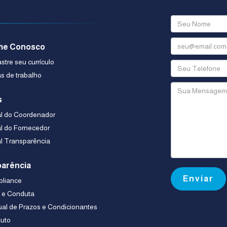
he Conosco
tre seu currículo
s de trabalho
s
al do Coordenador
al do Fornecedor
al Transparência
arência
liance
a e Conduta
al de Prazos e Condicionantes
tuto