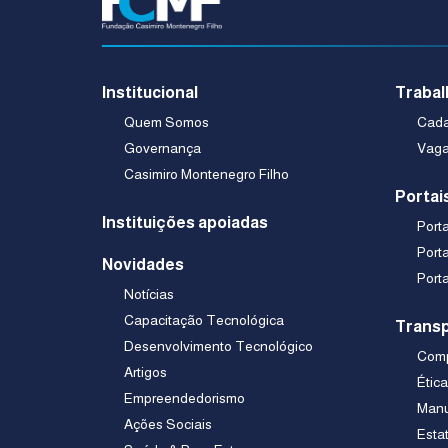
Institucional
Trabal
Quem Somos
Cadas
Governança
Vaga
Casimiro Montenegro Filho
Portai
Instituições apoiadas
Port
Port
Novidades
Port
Notícias
Capacitação Tecnológica
Transp
Desenvolvimento Tecnológico
Comp
Artigos
Étic
Empreendedorismo
Manu
Ações Sociais
Esta