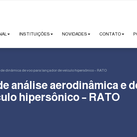
NAL
INSTITUIÇÕES
NOVIDADES
CONTATO
P
de dinâmica de voo para lançador de veículo hipersônico – RATO
e análise aerodinâmica e d
culo hipersônico – RATO