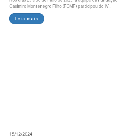
Nos dias 29 e 30 de maio de 2025, a equipe da Fundação
Casimiro Montenegro Filho (FCMF) participou do IV...
Leia mais
15/12/2024