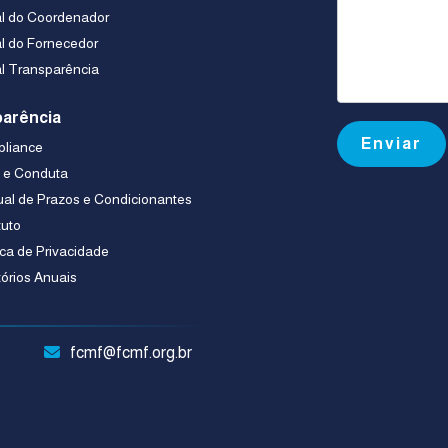
al do Coordenador
al do Fornecedor
al Transparência
arência
liance
a e Conduta
al de Prazos e Condicionantes
tuto
ica de Privacidade
tórios Anuais
fcmf@fcmf.org.br