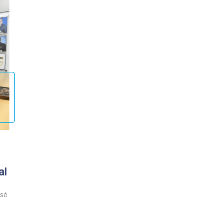
al
osé