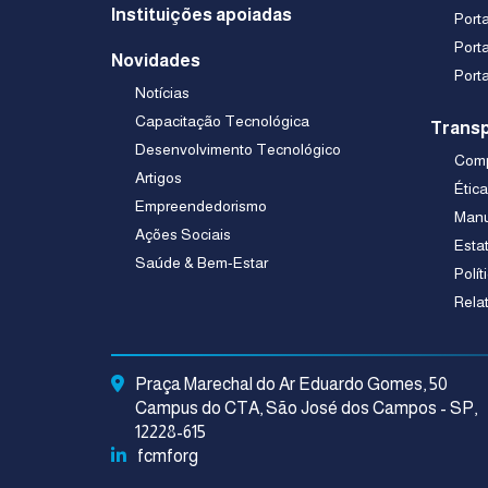
Instituições apoiadas
Port
Port
Novidades
Port
Notícias
Capacitação Tecnológica
Transp
Desenvolvimento Tecnológico
Comp
Artigos
Étic
Empreendedorismo
Manu
Ações Sociais
Esta
Saúde & Bem-Estar
Polít
Rela
Praça Marechal do Ar Eduardo Gomes, 50
Campus do CTA, São José dos Campos - SP,
12228-615
fcmforg