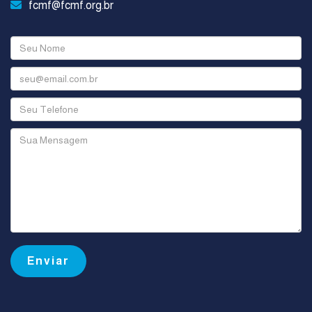
fcmf@fcmf.org.br