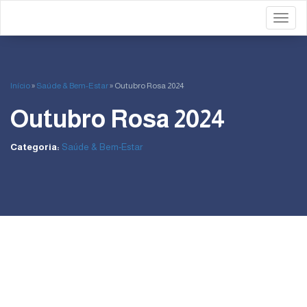
Toggl
Início
»
Saúde & Bem-Estar
»
Outubro Rosa 2024
Outubro Rosa 2024
Categoria:
Saúde & Bem-Estar