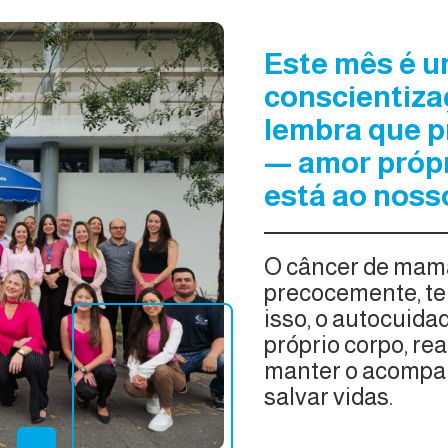
Este mês é u
conscientiza
lembra que p
— amor próp
está ao noss
O câncer de mama
precocemente, te
isso, o autocuidad
próprio corpo, rea
manter o acompa
salvar vidas.