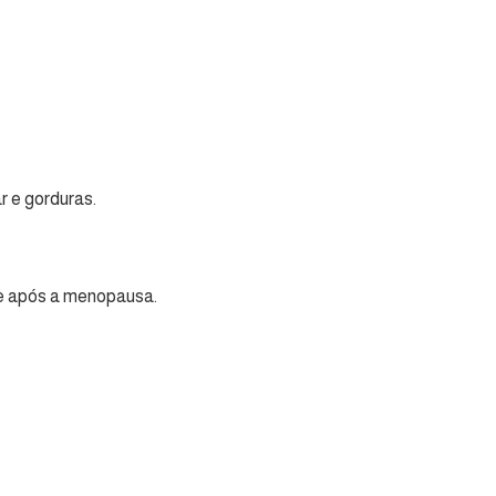
r e gorduras.
te após a menopausa.