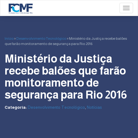
Toggl
Início
»
Desenvolvimento Tecnológico
»
Ministério da Justiça recebe balões
que farão monitoramento de segurança para Rio 2016
Ministério da Justiça
recebe balões que farão
monitoramento de
segurança para Rio 2016
Categoria:
Desenvolvimento Tecnológico
,
Notícias