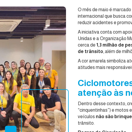
O mês de maio é marcado
internacional que busca co
reduzir acidentes e promov
A iniciativa conta com ap
Unidas e a Organização Mu
cerca de
1,3 milhão de 
de trânsito
, além de milh
A cor amarela simboliza at
atitudes mais responsáveis
Ciclomotores
atenção às n
Dentro desse contexto, cr
“cinquentinhas”) e motos 
veículos
não são brinqu
trânsito.