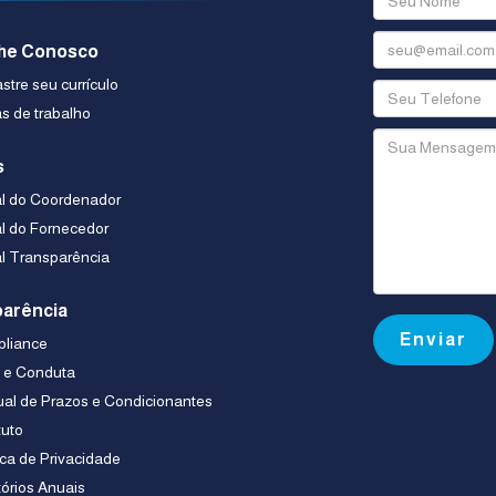
he Conosco
tre seu currículo
s de trabalho
s
al do Coordenador
al do Fornecedor
al Transparência
arência
liance
a e Conduta
al de Prazos e Condicionantes
tuto
ica de Privacidade
tórios Anuais