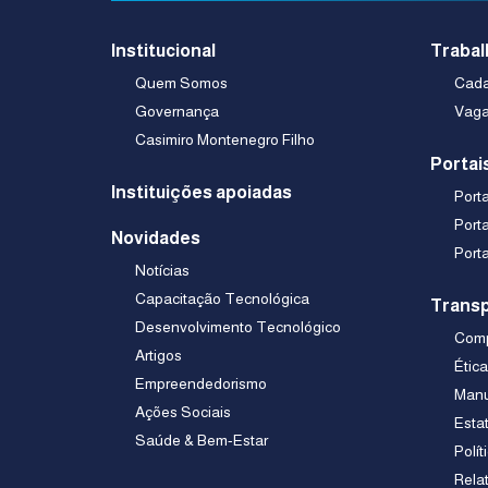
Institucional
Trabal
Quem Somos
Cadas
Governança
Vaga
Casimiro Montenegro Filho
Portai
Instituições apoiadas
Port
Port
Novidades
Port
Notícias
Capacitação Tecnológica
Transp
Desenvolvimento Tecnológico
Comp
Artigos
Étic
Empreendedorismo
Manu
Ações Sociais
Esta
Saúde & Bem-Estar
Polít
Rela