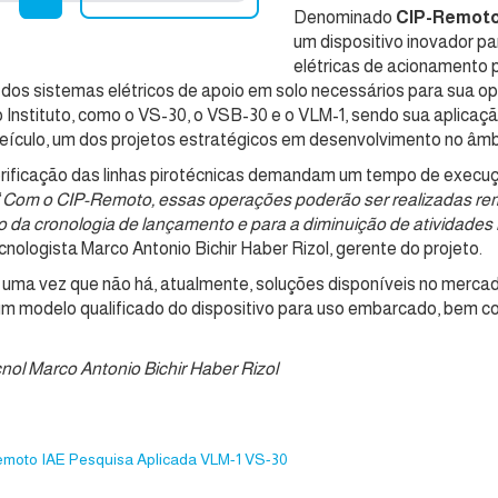
Denominado
CIP-Remot
um dispositivo inovador p
elétricas de acionamento 
dos sistemas elétricos de apoio em solo necessários para sua op
do Instituto, como o VS-30, o VSB-30 e o VLM-1, sendo sua aplic
eículo, um dos projetos estratégicos em desenvolvimento no âmb
rificação das linhas pirotécnicas demandam um tempo de execu
“
Com o CIP-Remoto, essas operações poderão ser realizadas re
o da cronologia de lançamento e para a diminuição de atividade
cnologista Marco Antonio Bichir Haber Rizol, gerente do projeto.
r, uma vez que não há, atualmente, soluções disponíveis no mer
de um modelo qualificado do dispositivo para uso embarcado, bem
nol Marco Antonio Bichir Haber Rizol
emoto
IAE
Pesquisa Aplicada
VLM-1
VS-30