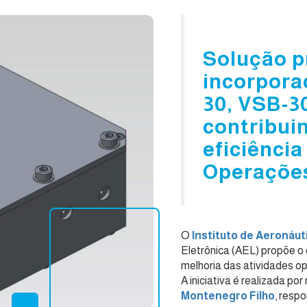
Solução p
incorpora
30, VSB-30
contribui
eficiênci
Operaçõe
O
Instituto de Aeronáut
Eletrônica (AEL) propõe o
melhoria das atividades 
A iniciativa é realizada p
Montenegro Filho
, resp