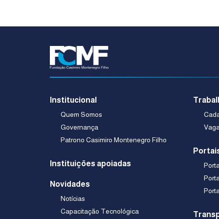
Institucional
Trabal
Quem Somos
Cadas
Governança
Vaga
Patrono Casimiro Montenegro Filho
Portai
Instituições apoiadas
Port
Port
Novidades
Port
Notícias
Capacitação Tecnológica
Transp