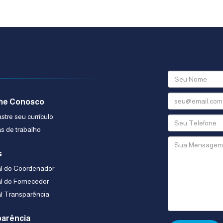
he Conosco
tre seu currículo
s de trabalho
s
al do Coordenador
al do Fornecedor
al Transparência
arência