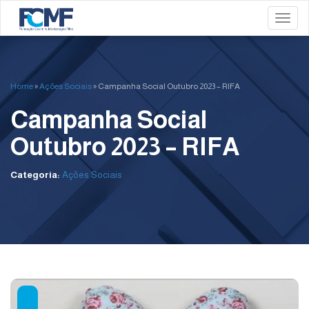
Toggl
Home
»
Ações Sociais
»
Campanha Social Outubro 2023 – RIFA
Campanha Social
Outubro 2023 – RIFA
Categoria:
Ações Sociais