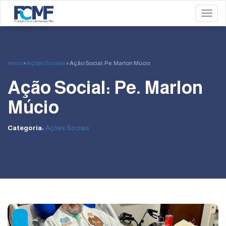
Toggl
Início
»
Ações Sociais
»
Ação Social: Pe. Marlon Múcio
Ação Social: Pe. Marlon
Múcio
Categoria:
Ações Sociais