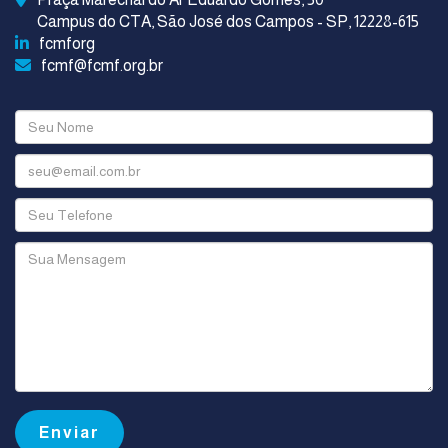
Campus do CTA, São José dos Campos - SP, 12228-615
fcmforg
fcmf@fcmf.org.br